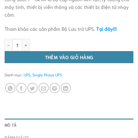
máy tính, thiết bị viễn thông và các thiết bị điện tử nhạy
cảm.
Tham khảo các sản phẩm Bộ Lưu trữ UPS.
Tại đây!!!
Bộ lưu trữ UPS INVT HT11 Series Tower Online 1-3kVA (220V/230
Alternative:
THÊM VÀO GIỎ HÀNG
Danh mục:
UPS
,
Single Phase UPS
MÔ TẢ
ĐÁNH GIÁ (0)