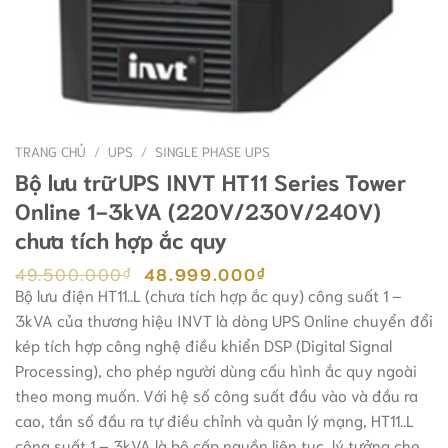
TRANG CHỦ
/
UPS
/
SINGLE PHASE UPS
Bộ lưu trữ UPS INVT HT11 Series Tower
Online 1-3kVA (220V/230V/240V)
chưa tích hợp ắc quy
Giá
Giá
49.500.000
48.999.000
₫
₫
gốc
hiện
Bộ lưu điện HT11..L (chưa tích hợp ắc quy) công suất 1 –
là:
tại
3kVA của thương hiệu INVT là dòng UPS Online chuyển đổi
49.500.000₫.
là:
48.999.000₫.
kép tích hợp công nghệ điều khiển DSP (Digital Signal
Processing), cho phép người dùng cấu hình ắc quy ngoài
theo mong muốn. Với hệ số công suất đầu vào và đầu ra
cao, tần số đầu ra tự điều chỉnh và quản lý mạng, HT11..L
công suất 1 – 3kVA là bộ cấp nguồn liên tục, lý tưởng cho