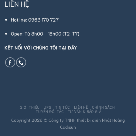
LIÊN HỆ
Hotline: 0963 170 727
Open: Từ 8h00 - 18h00 (T2-T7)
KẾT NỐI VỚI CHÚNG TÔI TẠI ĐÂY
GIỚI THIỆU
UPS
TIN TỨC
LIÊN HỆ
CHÍNH SÁCH
TUYỂN ĐỐI TÁC
TƯ VẤN & BÁO GIÁ
Copyright 2026 © Công ty TNHH thiết bị điện Nhật Hoàng
Cadisun