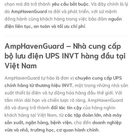
chọn mà đã trở thành
yêu cầu bắt buộc
. Và đây chính là lý
do
AmpHavenGuard
ra đời và phát triển, với sứ mệnh
đồng hành cùng khách hàng trong việc bảo đảm
nguồn
điện liên tục, an toàn và tối ưu chi phí
.
AmpHavenGuard – Nhà cung cấp
bộ lưu điện UPS INVT hàng đầu tại
Việt Nam
AmpHavenGuard tự hào là đơn vị
chuyên cung cấp UPS
chính hãng từ thương hiệu INVT
, một trong những nhà sản
xuất thiết bị điện và tự động hóa hàng đầu thế giới. Với
tầm nhìn dài hạn và chiến lược rõ ràng, AmpHavenGuard
đã và đang trở thành
đối tác tin cậy
của hàng nghìn
khách hàng tại Việt Nam, từ
các tập đoàn lớn, nhà máy
sản xuất, ngân hàng, bệnh viện
, cho đến
doanh nghiệp
vừa và nhỏ, trường học, cơ quan hành chính
.