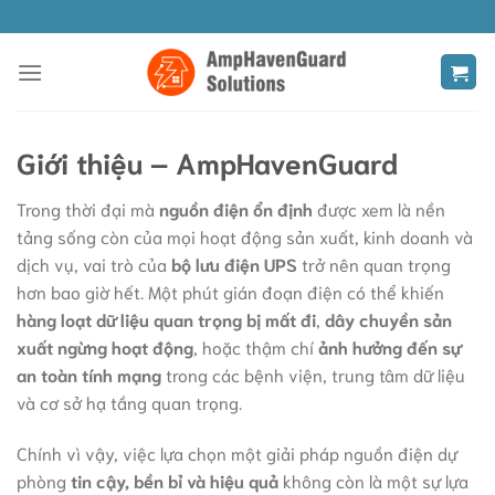
Bỏ
qua
nội
dung
Giới thiệu – AmpHavenGuard
Trong thời đại mà
nguồn điện ổn định
được xem là nền
tảng sống còn của mọi hoạt động sản xuất, kinh doanh và
dịch vụ, vai trò của
bộ lưu điện UPS
trở nên quan trọng
hơn bao giờ hết. Một phút gián đoạn điện có thể khiến
hàng loạt dữ liệu quan trọng bị mất đi
,
dây chuyền sản
xuất ngừng hoạt động
, hoặc thậm chí
ảnh hưởng đến sự
an toàn tính mạng
trong các bệnh viện, trung tâm dữ liệu
và cơ sở hạ tầng quan trọng.
Chính vì vậy, việc lựa chọn một giải pháp nguồn điện dự
phòng
tin cậy, bền bỉ và hiệu quả
không còn là một sự lựa