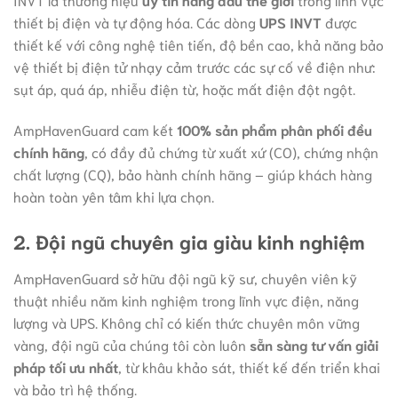
thiết bị điện và tự động hóa. Các dòng
UPS INVT
được
thiết kế với công nghệ tiên tiến, độ bền cao, khả năng bảo
vệ thiết bị điện tử nhạy cảm trước các sự cố về điện như:
sụt áp, quá áp, nhiễu điện từ, hoặc mất điện đột ngột.
AmpHavenGuard cam kết
100% sản phẩm phân phối đều
chính hãng
, có đầy đủ chứng từ xuất xứ (CO), chứng nhận
chất lượng (CQ), bảo hành chính hãng – giúp khách hàng
hoàn toàn yên tâm khi lựa chọn.
2. Đội ngũ chuyên gia giàu kinh nghiệm
AmpHavenGuard sở hữu đội ngũ kỹ sư, chuyên viên kỹ
thuật nhiều năm kinh nghiệm trong lĩnh vực điện, năng
lượng và UPS. Không chỉ có kiến thức chuyên môn vững
vàng, đội ngũ của chúng tôi còn luôn
sẵn sàng tư vấn giải
pháp tối ưu nhất
, từ khâu khảo sát, thiết kế đến triển khai
và bảo trì hệ thống.