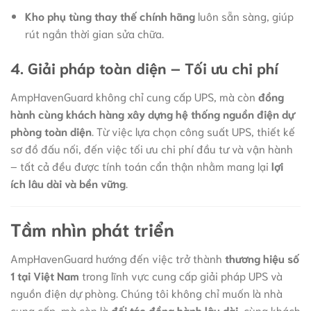
Kho phụ tùng thay thế chính hãng
luôn sẵn sàng, giúp
rút ngắn thời gian sửa chữa.
4. Giải pháp toàn diện – Tối ưu chi phí
AmpHavenGuard không chỉ cung cấp UPS, mà còn
đồng
hành cùng khách hàng xây dựng hệ thống nguồn điện dự
phòng toàn diện
. Từ việc lựa chọn công suất UPS, thiết kế
sơ đồ đấu nối, đến việc tối ưu chi phí đầu tư và vận hành
– tất cả đều được tính toán cẩn thận nhằm mang lại
lợi
ích lâu dài và bền vững
.
Tầm nhìn phát triển
AmpHavenGuard hướng đến việc trở thành
thương hiệu số
1 tại Việt Nam
trong lĩnh vực cung cấp giải pháp UPS và
nguồn điện dự phòng. Chúng tôi không chỉ muốn là nhà
cung cấp, mà còn là
đối tác đồng hành lâu dài
, cùng khách