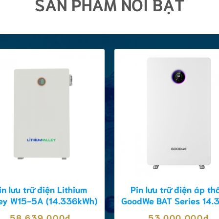
SẢN PHẨM NỔI BẬT
in lưu trữ điện Lithium
Pin lưu trữ điện áp th
ley W15-5A (14.336kWh)
GoodWe BAT Series 14.
58.639.000
₫
53.000.000
₫