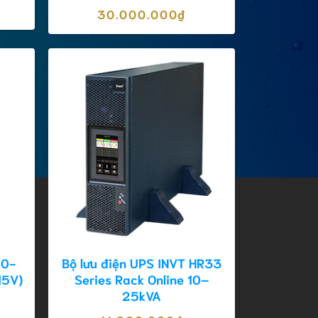
30.000.000
₫
10-
Bộ lưu điện UPS INVT HR33
15V)
Series Rack Online 10–
25kVA