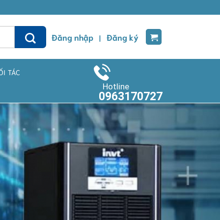
Đăng nhập
Đăng ký
|
ỐI TÁC
Hotline
0963170727