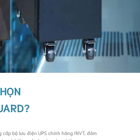
CHỌN
UARD?
cấp bộ lưu điện UPS chính hãng INVT, đảm