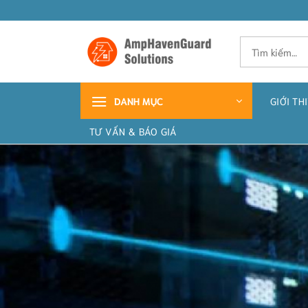
Bỏ
qua
nội
Tìm
kiếm:
dung
GIỚI TH
DANH MỤC
TƯ VẤN & BÁO GIÁ