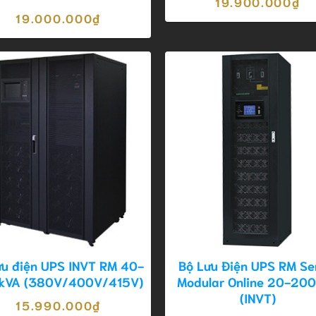
19.900.000
₫
19.000.000
₫
ưu điện UPS INVT RM 40-
Bộ Lưu Điện UPS RM Se
kVA (380V/400V/415V)
Modular Online 20-20
(INVT)
15.990.000
₫