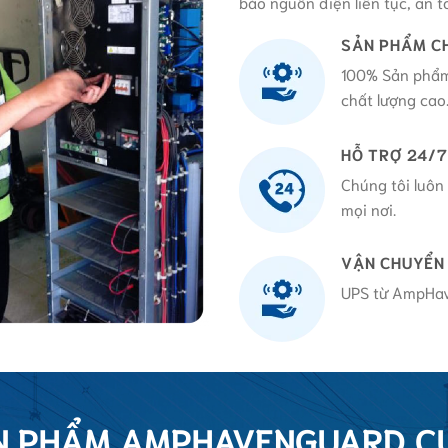
bảo nguồn điện liên tục, an 
SẢN PHẨM C
100% Sản phẩm
chất lượng cao
HỖ TRỢ 24/7
Chúng tôi luôn
mọi nơi.
VẬN CHUYỂN
UPS từ AmpHav
N PHẨM AMPHAVENGUARD C