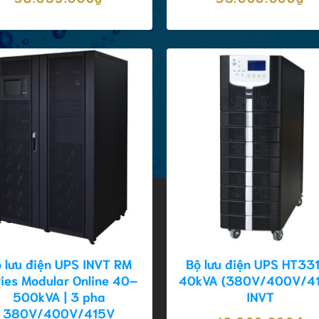
 lưu điện UPS INVT RM
Bộ lưu điện UPS HT33
ies Modular Online 40–
40kVA (380V/400V/4
500kVA | 3 pha
INVT
380V/400V/415V