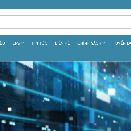
IỆU
UPS
TIN TỨC
LIÊN HỆ
CHÍNH SÁCH
TUYỂN Đ