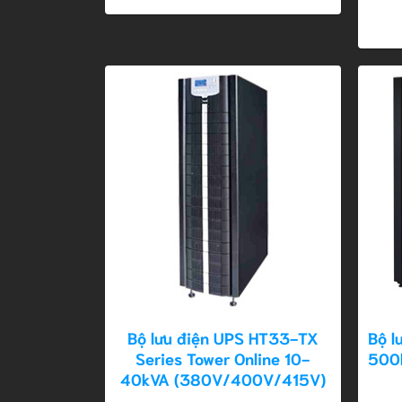
Bộ lưu điện UPS HT33-TX
Bộ l
Series Tower Online 10-
500
40kVA (380V/400V/415V)