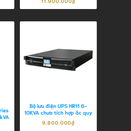
11.900.000
₫
Bộ lưu điện UPS HR11 6-
ries
10KVA chưa tích hợp ắc quy
0kVA
9.800.000
₫