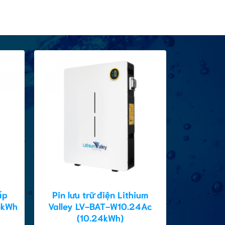
ấp
Pin lưu trữ điện Lithium
3kWh
Valley LV-BAT-W10.24Ac
(10.24kWh)