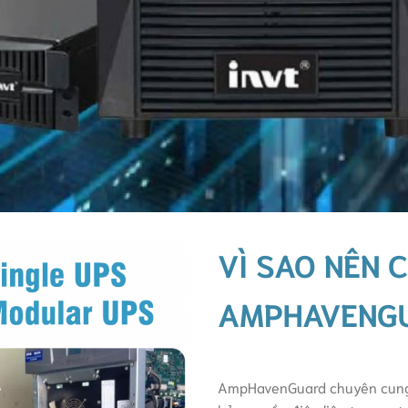
VÌ SAO NÊN 
AMPHAVENG
AmpHavenGuard chuyên cung 