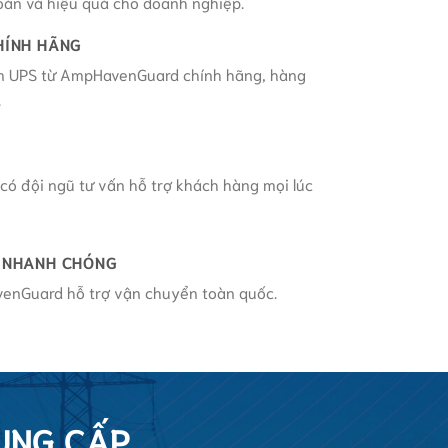
toàn và hiệu quả cho doanh nghiệp.
HÍNH HÃNG
 UPS từ AmpHavenGuard chính hãng, hàng
.
 có đội ngũ tư vấn hỗ trợ khách hàng mọi lúc
 NHANH CHÓNG
enGuard hỗ trợ vận chuyển toàn quốc.
UNG CẤP