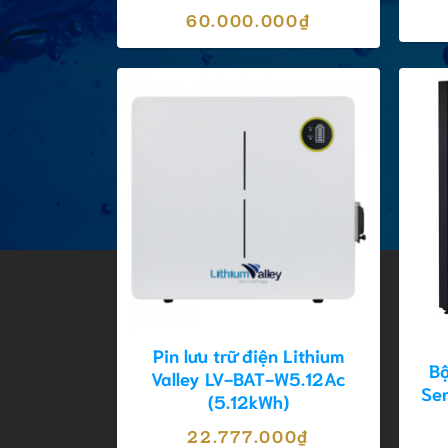
60.000.000
₫
Pin lưu trữ điện Lithium
Bộ
Valley LV-BAT-W5.12Ac
Ser
(5.12kWh)
22.777.000
₫