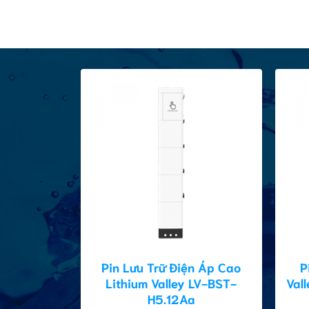
Pin Lưu Trữ Điện Áp Cao
P
Lithium Valley LV-BST-
Val
H5.12Aa