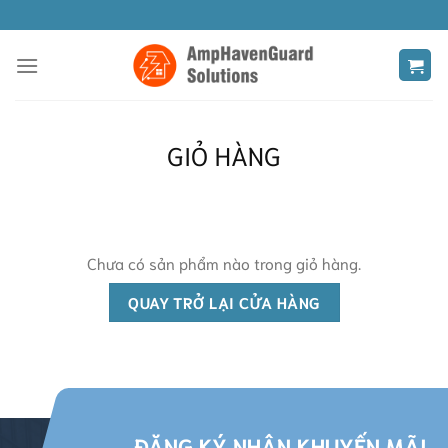
Bỏ
qua
nội
dung
GIỎ HÀNG
Chưa có sản phẩm nào trong giỏ hàng.
QUAY TRỞ LẠI CỬA HÀNG
ĐĂNG KÝ NHẬN KHUYẾN MÃI