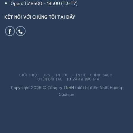
Open: Từ 8h00 - 18h00 (T2-T7)
KẾT NỐI VỚI CHÚNG TÔI TẠI ĐÂY
GIỚI THIỆU
UPS
TIN TỨC
LIÊN HỆ
CHÍNH SÁCH
TUYỂN ĐỐI TÁC
TƯ VẤN & BÁO GIÁ
Copyright 2026 © Công ty TNHH thiết bị điện Nhật Hoàng
Cadisun