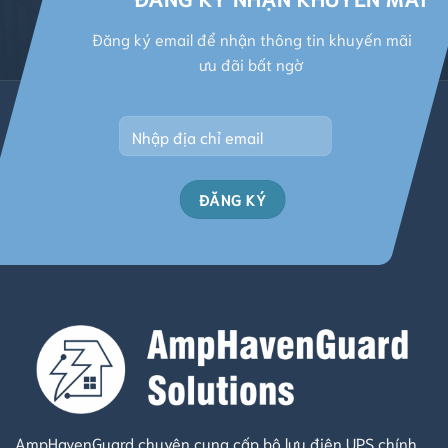
Đăng ký email để nhận thông tin khuyến mãi
ưu đãi bất ngờ
Alternative:
AmpHavenGuard chuyên cung cấp bộ lưu điện UPS chính